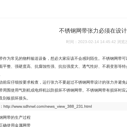
不锈钢网带张力必须在设计
时间：2023-02-14 14:45:42
浏览
带作为常见的物料输送设备，想必大家应该不会感到陌生。不锈钢网带可
面平整、强硬度高、抗腐蚀性强、抗拉强度大、透气性好、不易变形等特
。
动前应仔细按要求检查，运行张力不要超过不锈钢网带设计的张力并避免
带周围使用气割机或电焊机以防损坏不锈钢网带。不锈钢网带有损坏时应
及刮板损坏接头。
：
http://www.sdhnwl.com/news_view_388_231.html
钢网带的生产过程
正确使用金属网带